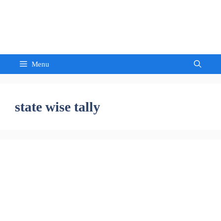
Skip
to
Sandeep Waghmore
content
Menu
state wise tally