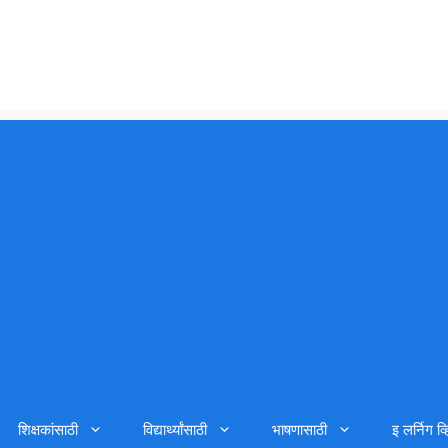
शिक्षकांसाठी
विद्यार्थ्यांसाठी
भाषणासाठी
इ लर्निग व