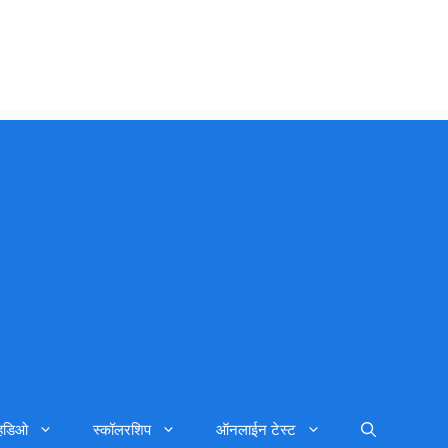
्हिडिओ
स्कॉलरशिप
ऑनलाईन टेस्ट