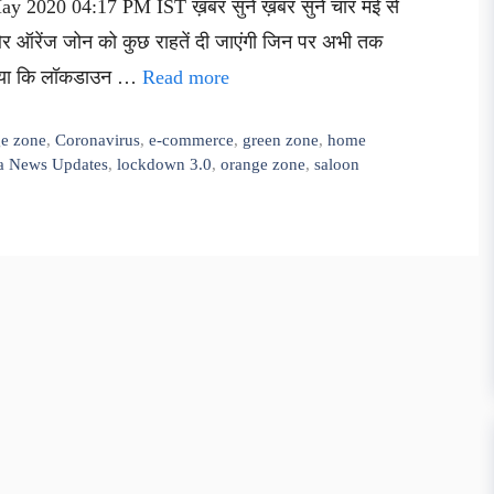
ay 2020 04:17 PM IST ख़बर सुनें ख़बर सुनें चार मई से
ीन और ऑरेंज जोन को कुछ राहतें दी जाएंगी जिन पर अभी तक
ट किया कि लॉकडाउन …
Read more
ge zone
,
Coronavirus
,
e-commerce
,
green zone
,
home
ia News Updates
,
lockdown 3.0
,
orange zone
,
saloon