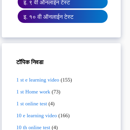
इ. ९ वी ऑनलाईन टेस्ट
इ. १० वी ऑनलाईन टेस्ट
टॉपिक निवडा
1 st e learning video
(155)
1 st Home work
(73)
1 st online test
(4)
10 e learning video
(166)
10 th online test
(4)