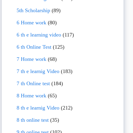
5th Scholarship
(89)
6 Home work
(80)
6 th e learning video
(117)
6 th Online Test
(125)
7 Home work
(68)
7 th e learnig Video
(183)
7 th Online test
(184)
8 Home work
(65)
8 th e learnig Video
(212)
8 th online test
(35)
9 th online test
(102)