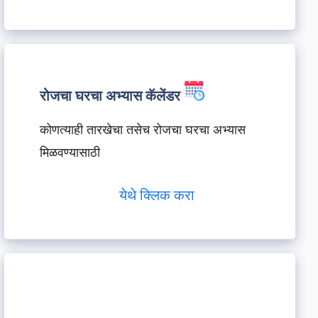
रोजचा घरचा अभ्यास कॅलेंडर
कोणत्याही तारखेचा तसेच रोजचा घरचा अभ्यास
मिळवण्यासाठी
येथे क्लिक करा