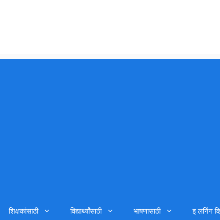
शिक्षकांसाठी
विद्यार्थ्यांसाठी
भाषणासाठी
इ लर्निग व