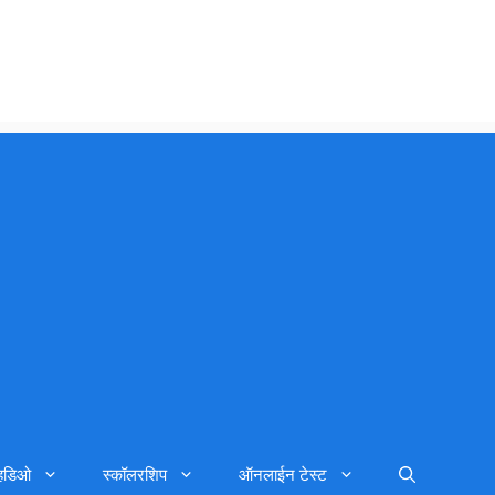
्हिडिओ
स्कॉलरशिप
ऑनलाईन टेस्ट