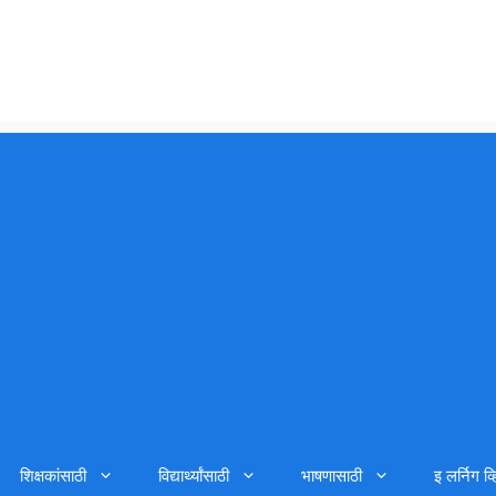
शिक्षकांसाठी
विद्यार्थ्यांसाठी
भाषणासाठी
इ लर्निग व