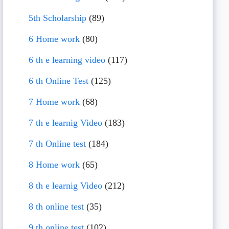
5th Scholarship
(89)
6 Home work
(80)
6 th e learning video
(117)
6 th Online Test
(125)
7 Home work
(68)
7 th e learnig Video
(183)
7 th Online test
(184)
8 Home work
(65)
8 th e learnig Video
(212)
8 th online test
(35)
9 th online test
(102)