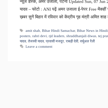
न्यूज डेस्क, अमर उजाला, पटना Updated Sun, 07 Jun 2
यादव – फोटो : ANI पढ़ें अमर उजाला ई-पेपर Free मेंकहीं भी
ख़बर सुनें बिहार में रविवार को केंद्रीय गृह मंत्री अमित शा
Tags
amit shah
,
Bihar Hindi Samachar
,
Bihar News in Hindi
posters
,
rabri devi
,
rjd leaders
,
shraddhanjali diwas
,
tej pr
यादव
,
तेजस्वी यादव
,
प्रवासी मजदूर
,
राबड़ी देवी
,
वर्चुअल रैली
Leave a comment