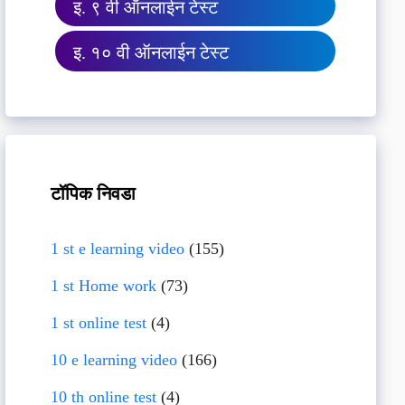
इ. ९ वी ऑनलाईन टेस्ट
इ. १० वी ऑनलाईन टेस्ट
टॉपिक निवडा
1 st e learning video
(155)
1 st Home work
(73)
1 st online test
(4)
10 e learning video
(166)
10 th online test
(4)