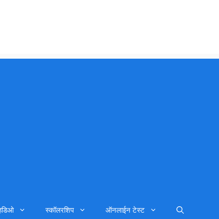
्हिडिओ
स्कॉलरशिप
ऑनलाईन टेस्ट