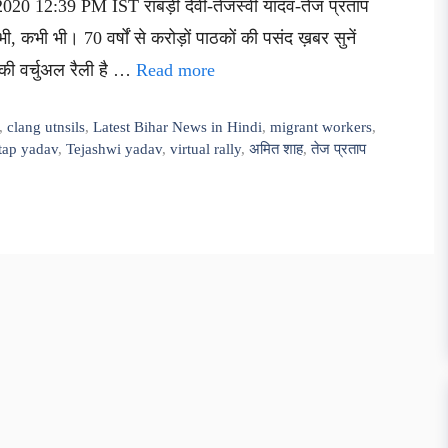
020 12:39 PM IST राबड़ी देवी-तेजस्वी यादव-तेज प्रताप
, कभी भी। 70 वर्षों से करोड़ों पाठकों की पसंद ख़बर सुनें
ह की वर्चुअल रैली है …
Read more
,
clang utnsils
,
Latest Bihar News in Hindi
,
migrant workers
,
atap yadav
,
Tejashwi yadav
,
virtual rally
,
अमित शाह
,
तेज प्रताप