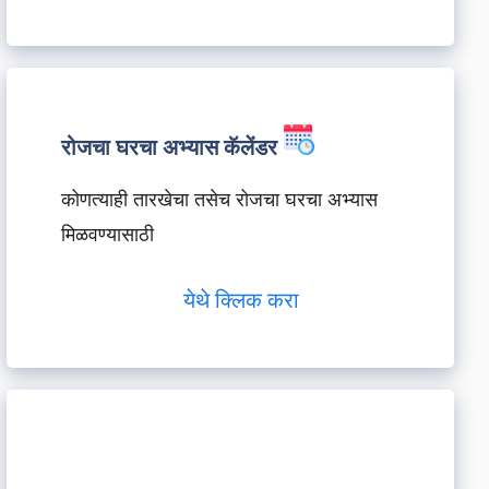
रोजचा घरचा अभ्यास कॅलेंडर
कोणत्याही तारखेचा तसेच रोजचा घरचा अभ्यास
मिळवण्यासाठी
येथे क्लिक करा