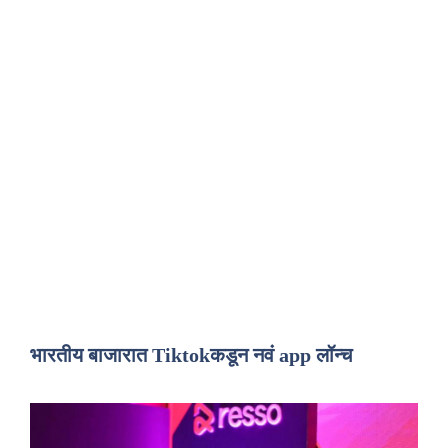
भारतीय बाजारात Tiktokकडून नवं app लॉन्च