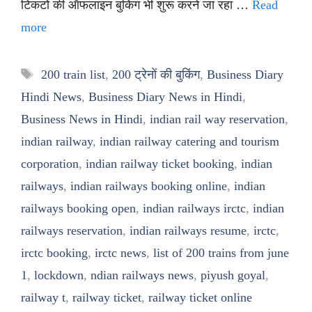
टिकटों की ऑफलाइन बुकिंग भी शुरू करने जा रहा …
Read
more
Tags
200 train list
,
200 ट्रेनों की बुकिंग
,
Business Diary
Hindi News
,
Business Diary News in Hindi
,
Business News in Hindi
,
indian rail way reservation
,
indian railway
,
indian railway catering and tourism
corporation
,
indian railway ticket booking
,
indian
railways
,
indian railways booking online
,
indian
railways booking open
,
indian railways irctc
,
indian
railways reservation
,
indian railways resume
,
irctc
,
irctc booking
,
irctc news
,
list of 200 trains from june
1
,
lockdown
,
ndian railways news
,
piyush goyal
,
railway t
,
railway ticket
,
railway ticket online