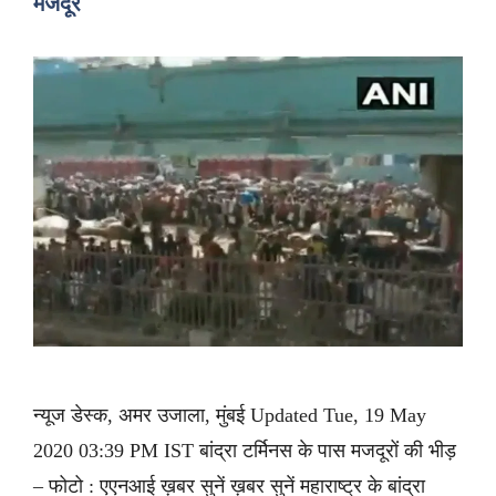
मजदूर
न्यूज डेस्क, अमर उजाला, मुंबई Updated Tue, 19 May
2020 03:39 PM IST बांद्रा टर्मिनस के पास मजदूरों की भीड़
– फोटो : एएनआई ख़बर सुनें ख़बर सुनें महाराष्ट्र के बांद्रा