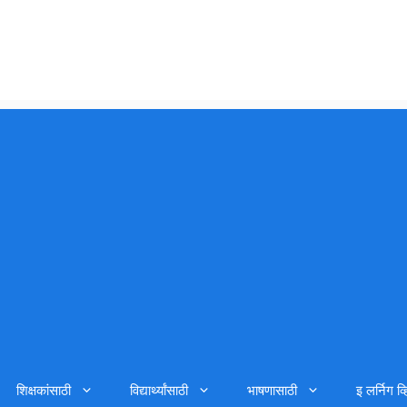
शिक्षकांसाठी
विद्यार्थ्यांसाठी
भाषणासाठी
इ लर्निग व