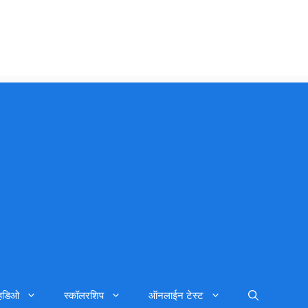
्हिडिओ
स्कॉलरशिप
ऑनलाईन टेस्ट