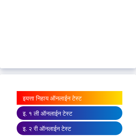
इयत्ता निहाय ऑनलाईन टेस्ट
इ. १ ली ऑनलाईन टेस्ट
इ. २ री ऑनलाईन टेस्ट