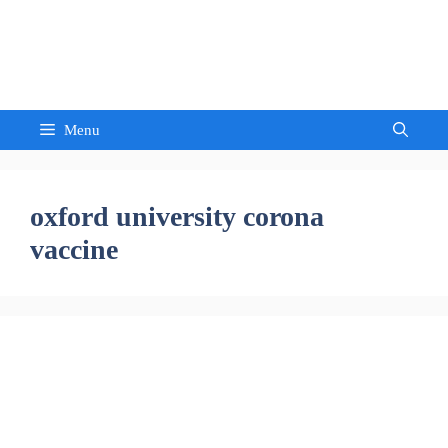
Skip
to
Sandeep Waghmore
content
Menu
oxford university corona
vaccine