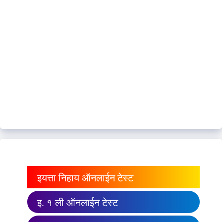
इयत्ता निहाय ऑनलाईन टेस्ट
इ. १ ली ऑनलाईन टेस्ट