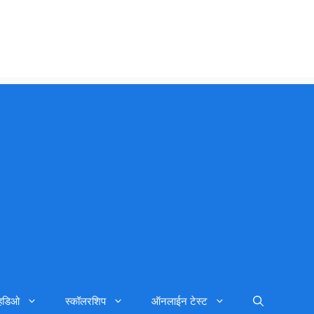
्हिडिओ
स्कॉलरशिप
ऑनलाईन टेस्ट