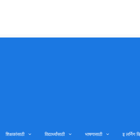
शिक्षकांसाठी
विद्यार्थ्यांसाठी
भाषणासाठी
इ लर्निग व