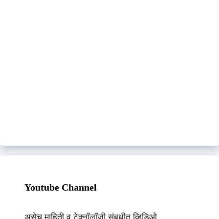
Youtube Channel
असेच माहिती व टेक्नॉलॉजी संबधीत व्हिडिओ