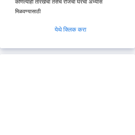
कोणत्याही तारखेचा तसेच रोजचा घरचा अभ्यास
मिळवण्यासाठी
येथे क्लिक करा