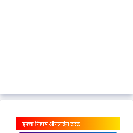
इयत्ता निहाय ऑनलाईन टेस्ट