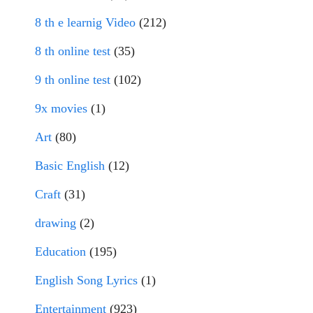
8 th e learnig Video
(212)
8 th online test
(35)
9 th online test
(102)
9x movies
(1)
Art
(80)
Basic English
(12)
Craft
(31)
drawing
(2)
Education
(195)
English Song Lyrics
(1)
Entertainment
(923)