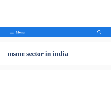
Skip
to
Sandeep Waghmore
content
Menu
msme sector in india