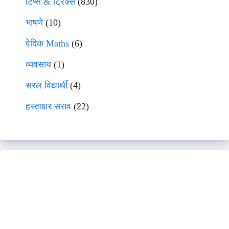
टिप्स & ट्रिक्स
(830)
भाषणे
(10)
वेदिक Maths
(6)
व्यवसाय
(1)
सरल विद्यार्थी
(4)
हस्ताक्षर सराव
(22)