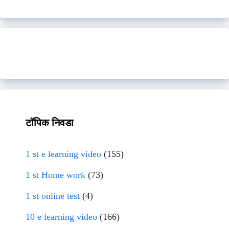
टॉपिक निवडा
1 st e learning video
(155)
1 st Home work
(73)
1 st online test
(4)
10 e learning video
(166)