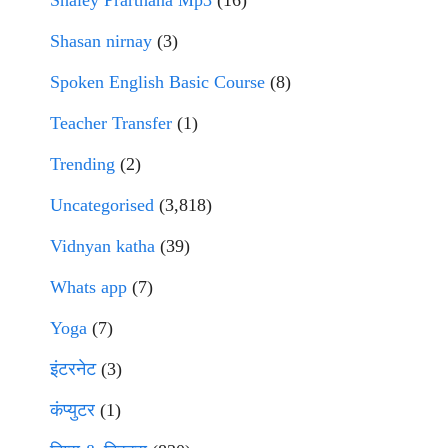
Shaley Prarthana Mp3
(16)
Shasan nirnay
(3)
Spoken English Basic Course
(8)
Teacher Transfer
(1)
Trending
(2)
Uncategorised
(3,818)
Vidnyan katha
(39)
Whats app
(7)
Yoga
(7)
इंटरनेट
(3)
कंप्युटर
(1)