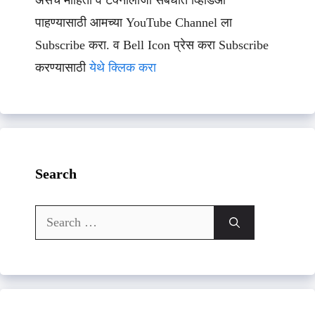
असेच माहिती व टेक्नॉलॉजी संबधीत व्हिडिओ
पाहण्यासाठी आमच्या YouTube Channel ला
Subscribe करा. व Bell Icon प्रेस करा Subscribe
करण्यासाठी
येथे क्लिक करा
Search
Search
for: