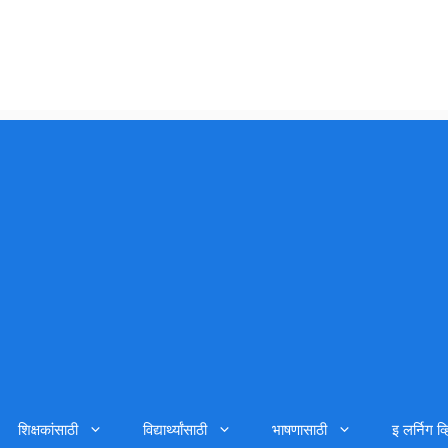
शिक्षकांसाठी
विद्यार्थ्यांसाठी
भाषणासाठी
इ लर्निग व