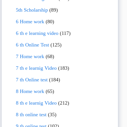
5th Scholarship
(89)
6 Home work
(80)
6 th e learning video
(117)
6 th Online Test
(125)
7 Home work
(68)
7 th e learnig Video
(183)
7 th Online test
(184)
8 Home work
(65)
8 th e learnig Video
(212)
8 th online test
(35)
9 th online test
(102)