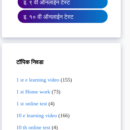
इ. ९ वी ऑनलाईन टेस्ट
इ. १० वी ऑनलाईन टेस्ट
टॉपिक निवडा
1 st e learning video
(155)
1 st Home work
(73)
1 st online test
(4)
10 e learning video
(166)
10 th online test
(4)