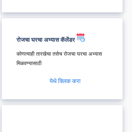
रोजचा घरचा अभ्यास कॅलेंडर
कोणत्याही तारखेचा तसेच रोजचा घरचा अभ्यास
मिळवण्यासाठी
येथे क्लिक करा