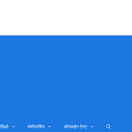
्हिडिओ
स्कॉलरशिप
ऑनलाईन टेस्ट