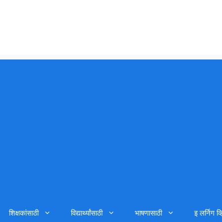
शिक्षकांसाठी
विद्यार्थ्यांसाठी
भाषणासाठी
इ लर्निग व