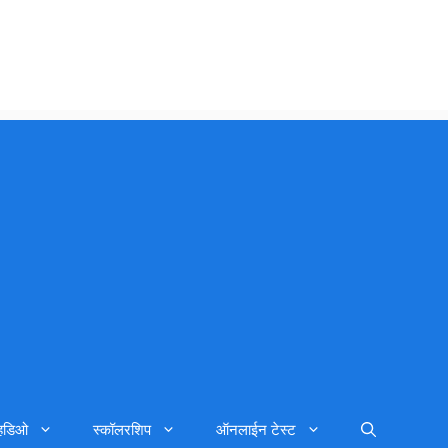
्हिडिओ
स्कॉलरशिप
ऑनलाईन टेस्ट