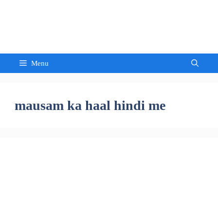
Skip
to
Sandeep Waghmore
content
Menu
mausam ka haal hindi me