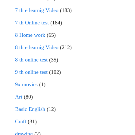
7 th e learnig Video
(183)
7 th Online test
(184)
8 Home work
(65)
8 th e learnig Video
(212)
8 th online test
(35)
9 th online test
(102)
9x movies
(1)
Art
(80)
Basic English
(12)
Craft
(31)
drawing
(2)