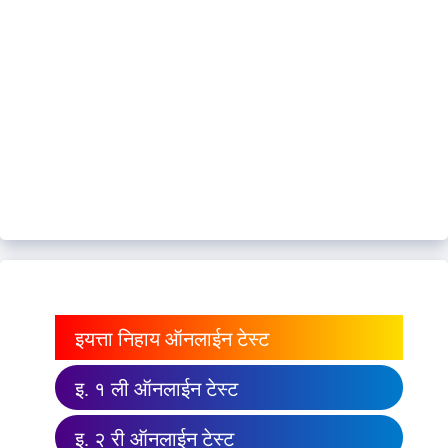
इयत्ता निहाय ऑनलाईन टेस्ट
इ. १ ली ऑनलाईन टेस्ट
इ. २ री ऑनलाईन टेस्ट