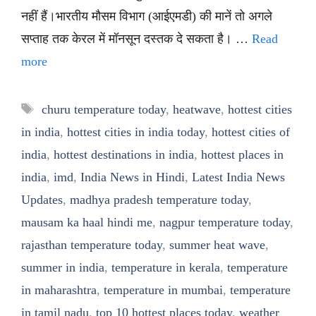
नहीं हैं।भारतीय मौसम विभाग (आईएमडी) की मानें तो अगले
सप्ताह तक केरल में मॉनसून दस्तक दे सकता है। …
Read
more
Tags
churu temperature today
,
heatwave
,
hottest cities
in india
,
hottest cities in india today
,
hottest cities of
india
,
hottest destinations in india
,
hottest places in
india
,
imd
,
India News in Hindi
,
Latest India News
Updates
,
madhya pradesh temperature today
,
mausam ka haal hindi me
,
nagpur temperature today
,
rajasthan temperature today
,
summer heat wave
,
summer in india
,
temperature in kerala
,
temperature
in maharashtra
,
temperature in mumbai
,
temperature
in tamil nadu
,
top 10 hottest places today
,
weather