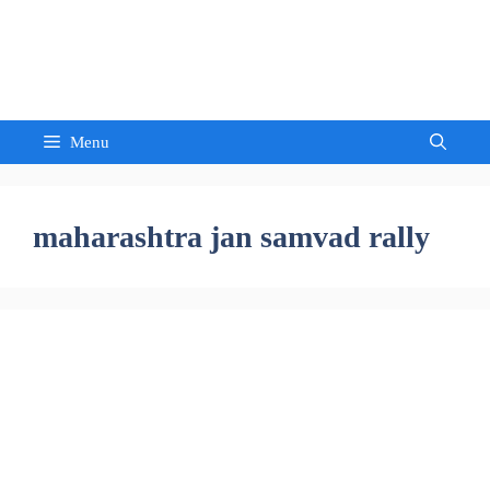
Skip
to
Sandeep Waghmore
content
Menu
maharashtra jan samvad rally