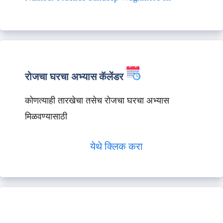
रोजचा घरचा अभ्यास कॅलेंडर
कोणत्याही तारखेचा तसेच रोजचा घरचा अभ्यास
मिळवण्यासाठी
येथे क्लिक करा