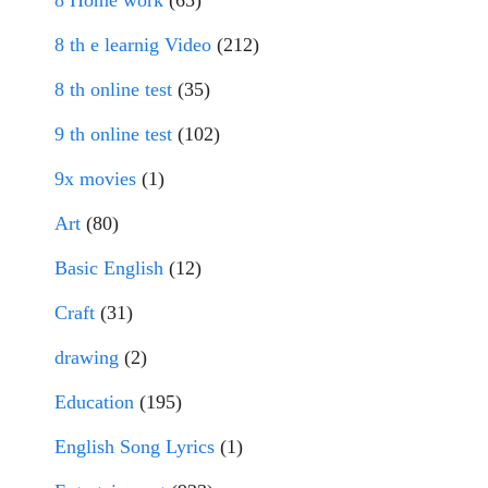
8 Home work
(65)
8 th e learnig Video
(212)
8 th online test
(35)
9 th online test
(102)
9x movies
(1)
Art
(80)
Basic English
(12)
Craft
(31)
drawing
(2)
Education
(195)
English Song Lyrics
(1)