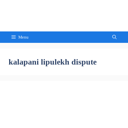
Skip
to
Sandeep Waghmore
content
Menu
kalapani lipulekh dispute