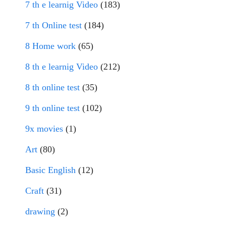
7 th e learnig Video
(183)
7 th Online test
(184)
8 Home work
(65)
8 th e learnig Video
(212)
8 th online test
(35)
9 th online test
(102)
9x movies
(1)
Art
(80)
Basic English
(12)
Craft
(31)
drawing
(2)