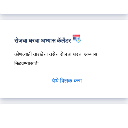
रोजचा घरचा अभ्यास कॅलेंडर
कोणत्याही तारखेचा तसेच रोजचा घरचा अभ्यास
मिळवण्यासाठी
येथे क्लिक करा