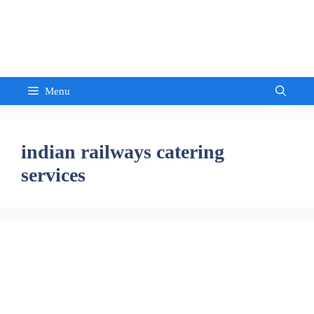
Skip
to
Sandeep Waghmore
content
Menu
indian railways catering
services