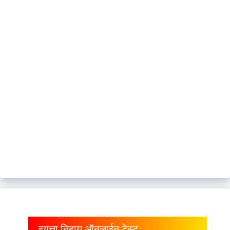
इयत्ता निहाय ऑनलाईन टेस्ट