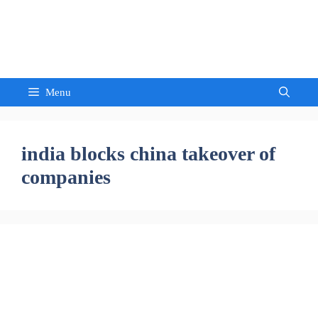
Skip
to
Sandeep Waghmore
content
Menu
india blocks china takeover of
companies