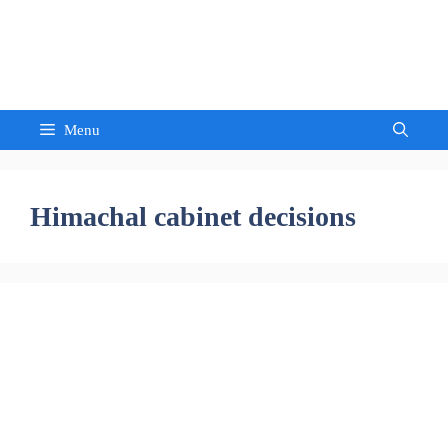
Skip
to
Sandeep Waghmore
content
Menu
Himachal cabinet decisions