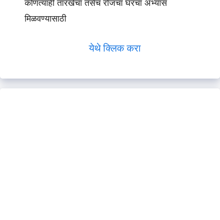
कोणत्याही तारखेचा तसेच रोजचा घरचा अभ्यास
मिळवण्यासाठी
येथे क्लिक करा