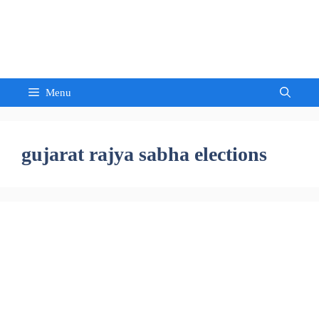
Skip
to
Sandeep Waghmore
content
Menu
gujarat rajya sabha elections