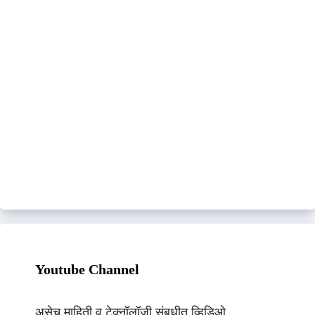
Youtube Channel
असेच माहिती व टेक्नॉलॉजी संबधीत व्हिडिओ