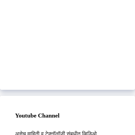
Youtube Channel
असेच माहिती व टेक्नॉलॉजी संबधीत व्हिडिओ