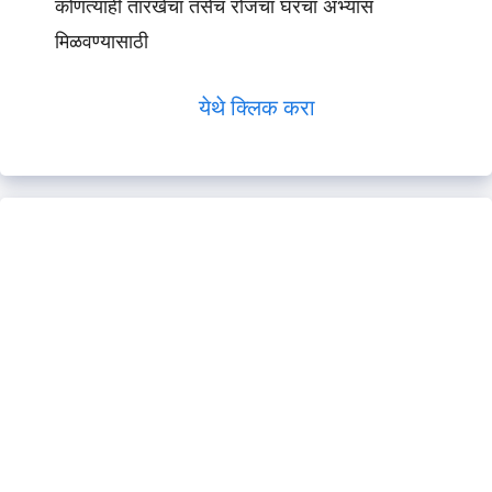
कोणत्याही तारखेचा तसेच रोजचा घरचा अभ्यास
मिळवण्यासाठी
येथे क्लिक करा