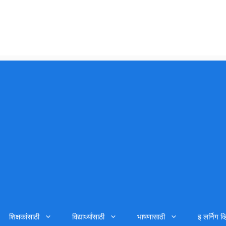
शिक्षकांसाठी
विद्यार्थ्यांसाठी
भाषणासाठी
इ लर्निग व