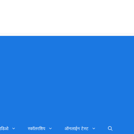
्हिडिओ
स्कॉलरशिप
ऑनलाईन टेस्ट