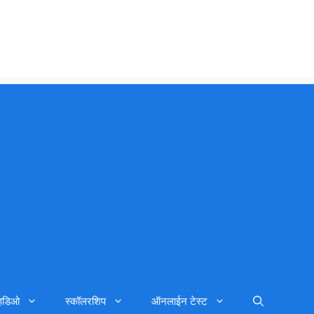
्हिडिओ
स्कॉलरशिप
ऑनलाईन टेस्ट