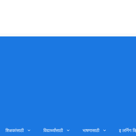
शिक्षकांसाठी
विद्यार्थ्यांसाठी
भाषणासाठी
इ लर्निग व