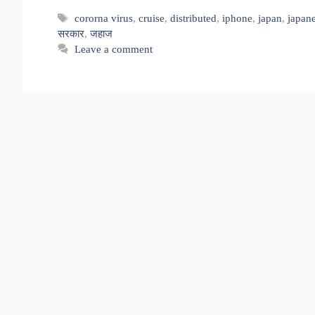
Tags
cororna virus
,
cruise
,
distributed
,
iphone
,
japan
,
japan
सरकार
,
जहाज
Leave a comment