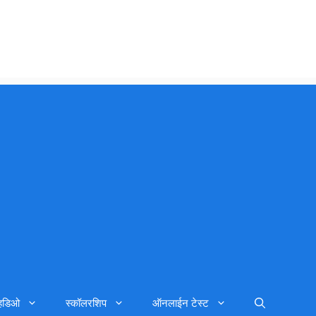
्हिडिओ
स्कॉलरशिप
ऑनलाईन टेस्ट