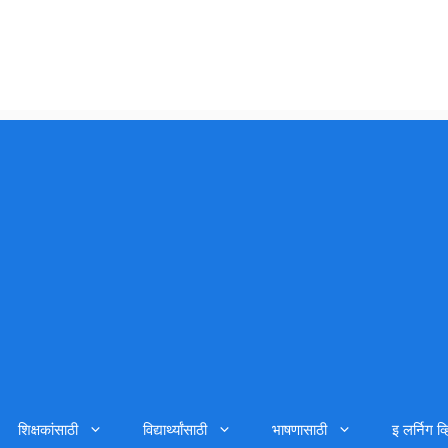
शिक्षकांसाठी
विद्यार्थ्यांसाठी
भाषणासाठी
इ लर्निग व