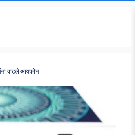
ांना वाटले आयफोन