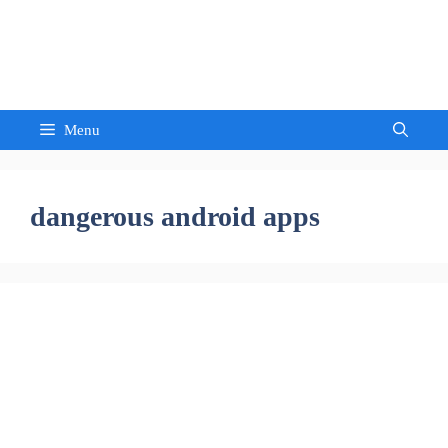
Skip
to
Sandeep Waghmore
content
Menu
dangerous android apps