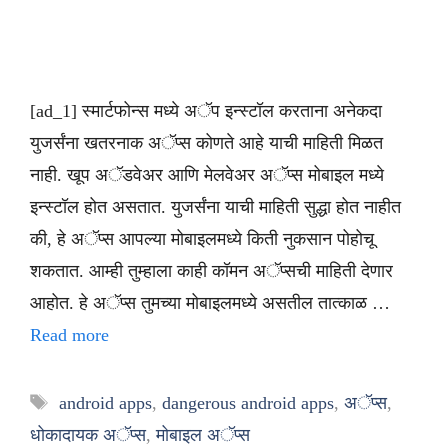
[ad_1] स्मार्टफोन्स मध्ये अॅप इन्स्टॉल करताना अनेकदा
युजर्संना खतरनाक अॅप्स कोणते आहे याची माहिती मिळत
नाही. खूप अॅडवेअर आणि मेलवेअर अॅप्स मोबाइल मध्ये
इन्स्टॉल होत असतात. युजर्संना याची माहिती सुद्धा होत नाहीत
की, हे अॅप्स आपल्या मोबाइलमध्ये किती नुकसान पोहोचू
शकतात. आम्ही तुम्हाला काही कॉमन अॅप्सची माहिती देणार
आहोत. हे अॅप्स तुमच्या मोबाइलमध्ये असतील तात्काळ …
Read more
Tags
android apps
,
dangerous android apps
,
अॅप्स
,
धोकादायक अॅप्स
,
मोबाइल अॅप्स