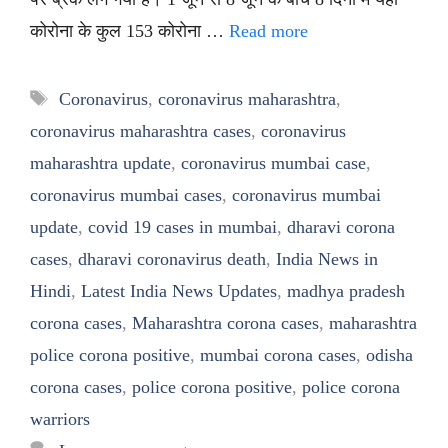
कोरोना के कुल 153 कोरोना …
Read more
Tags
Coronavirus
,
coronavirus maharashtra
,
coronavirus maharashtra cases
,
coronavirus
maharashtra update
,
coronavirus mumbai case
,
coronavirus mumbai cases
,
coronavirus mumbai
update
,
covid 19 cases in mumbai
,
dharavi corona
cases
,
dharavi coronavirus death
,
India News in
Hindi
,
Latest India News Updates
,
madhya pradesh
corona cases
,
Maharashtra corona cases
,
maharashtra
police corona positive
,
mumbai corona cases
,
odisha
corona cases
,
police corona positive
,
police corona
warriors