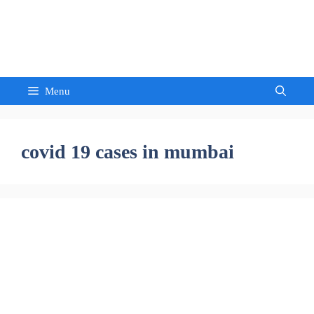
Skip
to
Sandeep Waghmore
content
Menu
covid 19 cases in mumbai