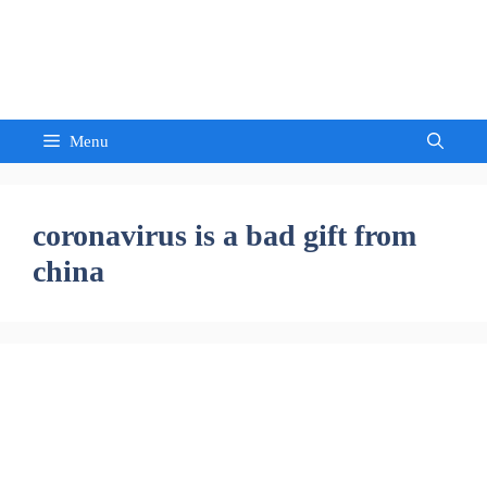
Skip
to
Sandeep Waghmore
content
Menu
coronavirus is a bad gift from
china