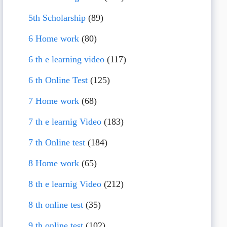
5th Scholarship
(89)
6 Home work
(80)
6 th e learning video
(117)
6 th Online Test
(125)
7 Home work
(68)
7 th e learnig Video
(183)
7 th Online test
(184)
8 Home work
(65)
8 th e learnig Video
(212)
8 th online test
(35)
9 th online test
(102)