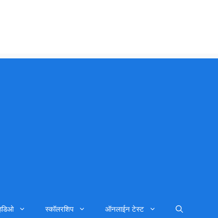
्हिडिओ
स्कॉलरशिप
ऑनलाईन टेस्ट