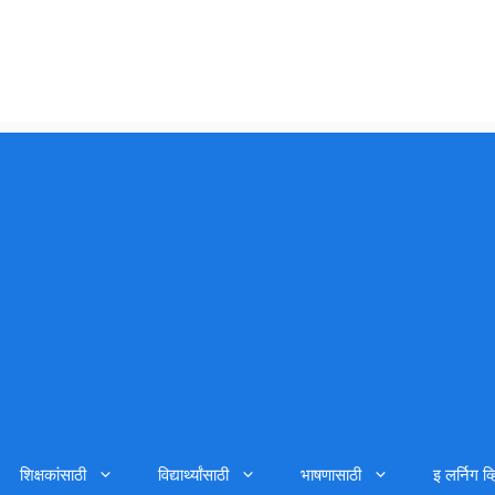
शिक्षकांसाठी
विद्यार्थ्यांसाठी
भाषणासाठी
इ लर्निग व