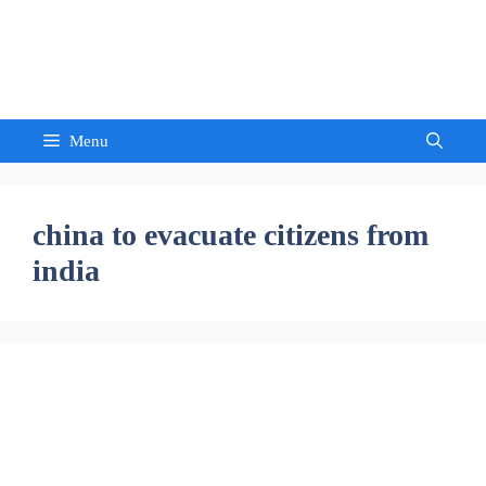
Skip
to
Sandeep Waghmore
content
Menu
china to evacuate citizens from
india