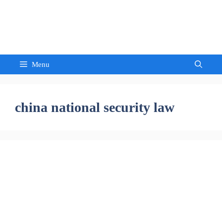
Skip
to
Sandeep Waghmore
content
Menu
china national security law