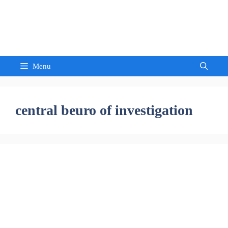
Skip
to
Sandeep Waghmore
content
Menu
central beuro of investigation