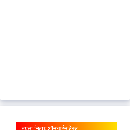
इयत्ता निहाय ऑनलाईन टेस्ट