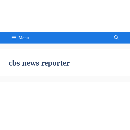
Skip
to
Sandeep Waghmore
content
Menu
cbs news reporter