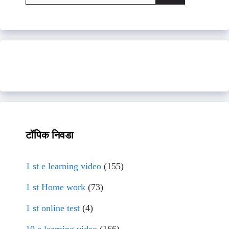
for:
टॉपिक निवडा
1 st e learning video
(155)
1 st Home work
(73)
1 st online test
(4)