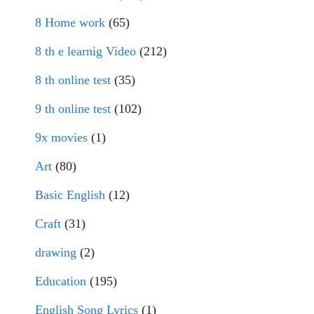
8 Home work
(65)
8 th e learnig Video
(212)
8 th online test
(35)
9 th online test
(102)
9x movies
(1)
Art
(80)
Basic English
(12)
Craft
(31)
drawing
(2)
Education
(195)
English Song Lyrics
(1)