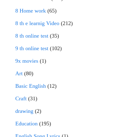
8 Home work
(65)
8 th e learnig Video
(212)
8 th online test
(35)
9 th online test
(102)
9x movies
(1)
Art
(80)
Basic English
(12)
Craft
(31)
drawing
(2)
Education
(195)
English Song Lyrics
(1)