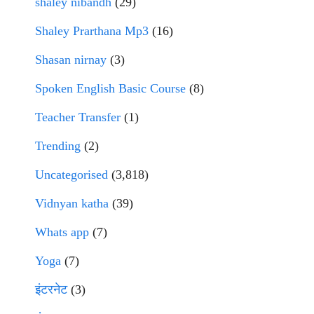
shaley nibandh
(29)
Shaley Prarthana Mp3
(16)
Shasan nirnay
(3)
Spoken English Basic Course
(8)
Teacher Transfer
(1)
Trending
(2)
Uncategorised
(3,818)
Vidnyan katha
(39)
Whats app
(7)
Yoga
(7)
इंटरनेट
(3)