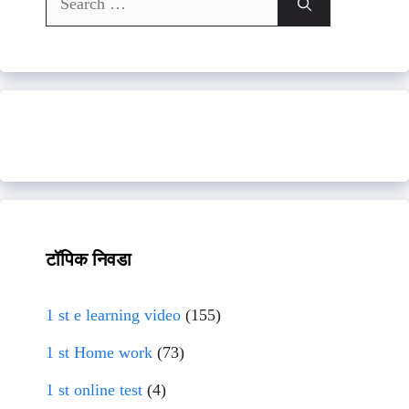
for:
टॉपिक निवडा
1 st e learning video
(155)
1 st Home work
(73)
1 st online test
(4)