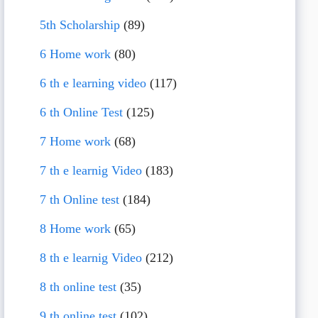
5th Scholarship
(89)
6 Home work
(80)
6 th e learning video
(117)
6 th Online Test
(125)
7 Home work
(68)
7 th e learnig Video
(183)
7 th Online test
(184)
8 Home work
(65)
8 th e learnig Video
(212)
8 th online test
(35)
9 th online test
(102)