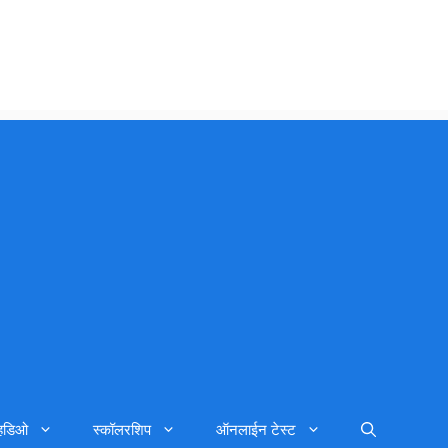
्हिडिओ
स्कॉलरशिप
ऑनलाईन टेस्ट