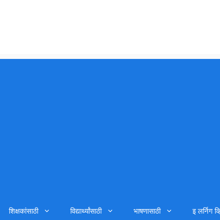
शिक्षकांसाठी
विद्यार्थ्यांसाठी
भाषणासाठी
इ लर्निग व