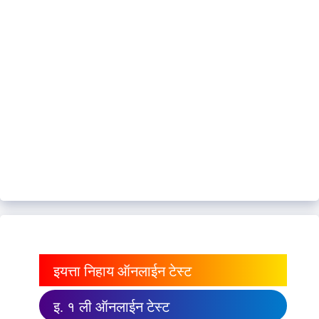
इयत्ता निहाय ऑनलाईन टेस्ट
इ. १ ली ऑनलाईन टेस्ट