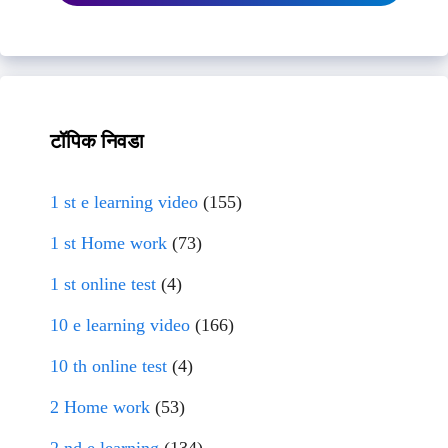
टॉपिक निवडा
1 st e learning video
(155)
1 st Home work
(73)
1 st online test
(4)
10 e learning video
(166)
10 th online test
(4)
2 Home work
(53)
2 nd e learning
(134)