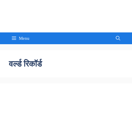
Skip
to
Sandeep Waghmore
content
Menu
वर्ल्ड रिकॉर्ड