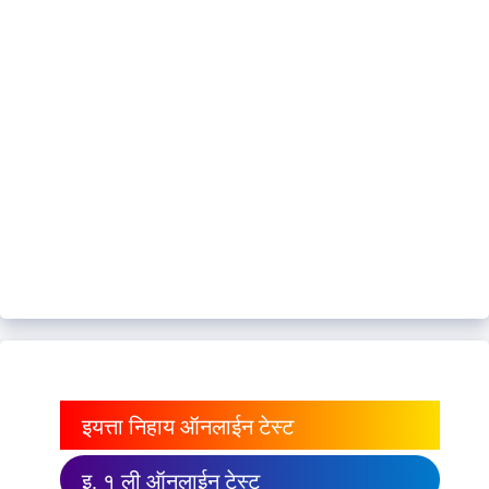
इयत्ता निहाय ऑनलाईन टेस्ट
इ. १ ली ऑनलाईन टेस्ट