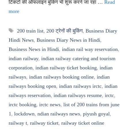
टिकटों की ऑफलाइन बुकिंग भी शुरू करने जा रहा …
Read
more
Tags
200 train list
,
200 ट्रेनों की बुकिंग
,
Business Diary
Hindi News
,
Business Diary News in Hindi
,
Business News in Hindi
,
indian rail way reservation
,
indian railway
,
indian railway catering and tourism
corporation
,
indian railway ticket booking
,
indian
railways
,
indian railways booking online
,
indian
railways booking open
,
indian railways irctc
,
indian
railways reservation
,
indian railways resume
,
irctc
,
irctc booking
,
irctc news
,
list of 200 trains from june
1
,
lockdown
,
ndian railways news
,
piyush goyal
,
railway t
,
railway ticket
,
railway ticket online