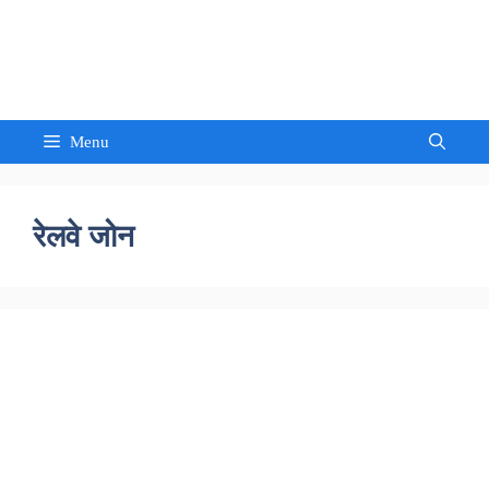
Skip
to
Sandeep Waghmore
content
Menu
रेलवे जोन