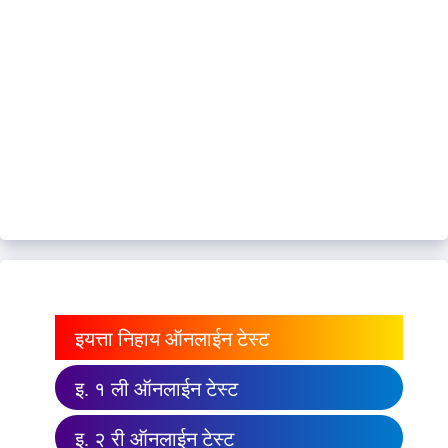
इयत्ता निहाय ऑनलाईन टेस्ट
इ. १ ली ऑनलाईन टेस्ट
इ. २ री ऑनलाईन टेस्ट