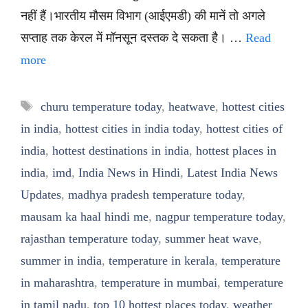
नहीं हैं।भारतीय मौसम विभाग (आईएमडी) की मानें तो अगले
सप्ताह तक केरल में मॉनसून दस्तक दे सकता है। …
Read
more
Tags
churu temperature today
,
heatwave
,
hottest cities
in india
,
hottest cities in india today
,
hottest cities of
india
,
hottest destinations in india
,
hottest places in
india
,
imd
,
India News in Hindi
,
Latest India News
Updates
,
madhya pradesh temperature today
,
mausam ka haal hindi me
,
nagpur temperature today
,
rajasthan temperature today
,
summer heat wave
,
summer in india
,
temperature in kerala
,
temperature
in maharashtra
,
temperature in mumbai
,
temperature
in tamil nadu
,
top 10 hottest places today
,
weather