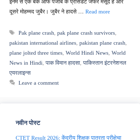
इनमें से एक बैंक ऑफ पंजाब के प्रेसिडेंट जफर मसूद हैं और
दूसरे मोहम्मद जुबैर। जुबैर ने हादसे …
Read more
Tags
Pak plane crash
,
pak plane crash survivors
,
pakistan international airlines
,
pakistan plane crash
,
plane jolted three times
,
World Hindi News
,
World
News in Hindi
,
पाक विमान हादसा
,
पाकिस्तान इंटरनेशनल
एयरलाइन्स
Leave a comment
नवीन पोस्ट
CTET Result 2026: केंद्रीय शिक्षक पात्रता परीक्षेचा