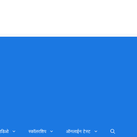
्हिडिओ
स्कॉलरशिप
ऑनलाईन टेस्ट