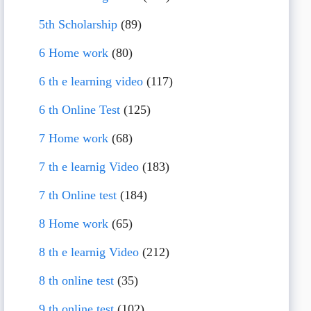
5th Scholarship
(89)
6 Home work
(80)
6 th e learning video
(117)
6 th Online Test
(125)
7 Home work
(68)
7 th e learnig Video
(183)
7 th Online test
(184)
8 Home work
(65)
8 th e learnig Video
(212)
8 th online test
(35)
9 th online test
(102)