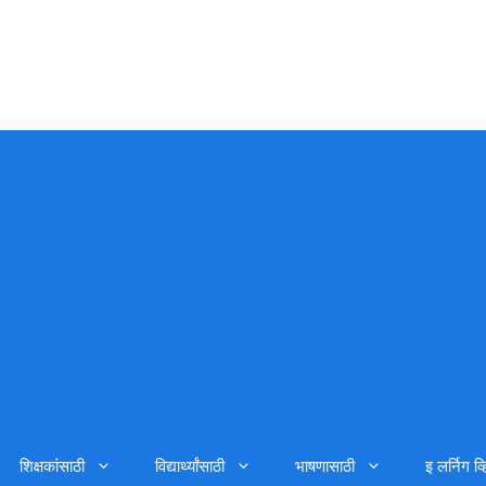
शिक्षकांसाठी
विद्यार्थ्यांसाठी
भाषणासाठी
इ लर्निग व