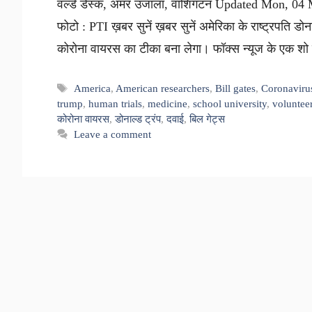
वर्ल्ड डेस्क, अमर उजाला, वाशिंगटन Updated Mon, 04
फोटो : PTI ख़बर सुनें ख़बर सुनें अमेरिका के राष्ट्रपति ड
कोरोना वायरस का टीका बना लेगा। फॉक्स न्यूज के एक श
Tags
America
,
American researchers
,
Bill gates
,
Coronaviru
trump
,
human trials
,
medicine
,
school university
,
voluntee
कोरोना वायरस
,
डोनाल्ड ट्रंप
,
दवाई
,
बिल गेट्स
Leave a comment