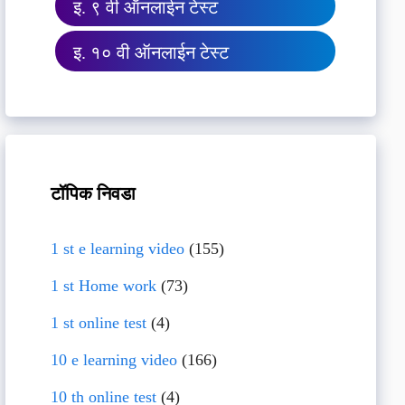
इ. ९ वी ऑनलाईन टेस्ट
इ. १० वी ऑनलाईन टेस्ट
टॉपिक निवडा
1 st e learning video
(155)
1 st Home work
(73)
1 st online test
(4)
10 e learning video
(166)
10 th online test
(4)