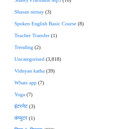
Shaley Prarthana Mp3
(16)
Shasan nirnay
(3)
Spoken English Basic Course
(8)
Teacher Transfer
(1)
Trending
(2)
Uncategorised
(3,818)
Vidnyan katha
(39)
Whats app
(7)
Yoga
(7)
इंटरनेट
(3)
कंप्युटर
(1)