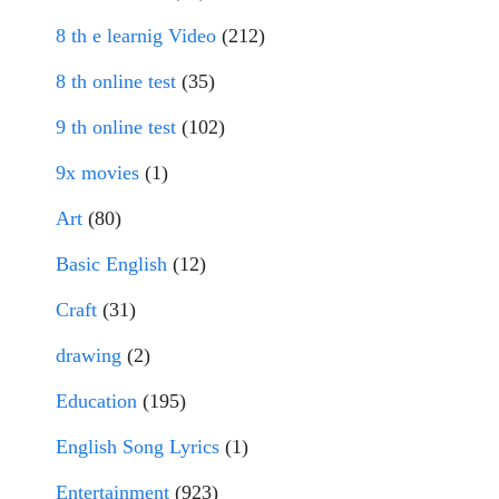
8 th e learnig Video
(212)
8 th online test
(35)
9 th online test
(102)
9x movies
(1)
Art
(80)
Basic English
(12)
Craft
(31)
drawing
(2)
Education
(195)
English Song Lyrics
(1)
Entertainment
(923)