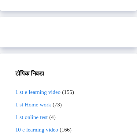
टॉपिक निवडा
1 st e learning video
(155)
1 st Home work
(73)
1 st online test
(4)
10 e learning video
(166)