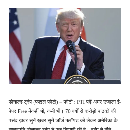
डोनाल्ड ट्रंप (फाइल फोटो) – फोटो : PTI पढ़ें अमर उजाला ई-
पेपर Free मेंकहीं भी, कभी भी। 70 वर्षों से करोड़ों पाठकों की
पसंद ख़बर सुनें ख़बर सुनें जॉर्ज फ्लॉयड को लेकर अमेरिका के
राष्ट्रपति डोनाल्ड ट्रंप ने एक टिप्पणी की है। ट्रंप ने बीते