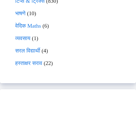
टिप्स & ट्रिक्स
(830)
भाषणे
(10)
वेदिक Maths
(6)
व्यवसाय
(1)
सरल विद्यार्थी
(4)
हस्ताक्षर सराव
(22)