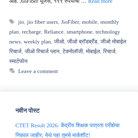
आहे. JioFiber यूजर्स, १९९ रुपयांचा …
Read more
Tags
jio
,
jio fiber users
,
JioFiber
,
mobile
,
monthly
plan
,
recharge
,
Reliance
,
smartphone
,
technology
news
,
weekly plan
,
जीओ
,
जीओ ब्रॉडब्रँड
,
जीओ मोबाईल
रिचार्ज
,
जीओ रिचार्ज प्लान
,
टेक्नोलॉजी
,
मोबाईल
,
रिचार्ज
,
स्मार्टफोन
Leave a comment
नवीन पोस्ट
CTET Result 2026: केंद्रीय शिक्षक पात्रता परीक्षेचा
निकाल जाहीर; येथे पहा तुमचे मार्कशीट!