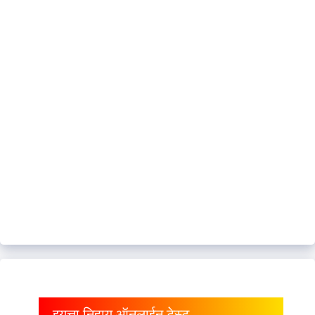
इयत्ता निहाय ऑनलाईन टेस्ट