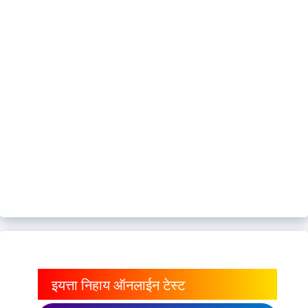
इयत्ता निहाय ऑनलाईन टेस्ट