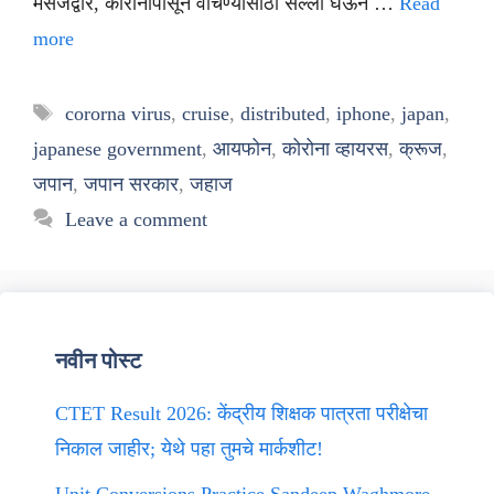
मेसेजद्वारे, कोरोनापासून वाचण्यासाठी सल्ला घेऊन …
Read
more
Tags
cororna virus
,
cruise
,
distributed
,
iphone
,
japan
,
japanese government
,
आयफोन
,
कोरोना व्हायरस
,
क्रूज
,
जपान
,
जपान सरकार
,
जहाज
Leave a comment
नवीन पोस्ट
CTET Result 2026: केंद्रीय शिक्षक पात्रता परीक्षेचा
निकाल जाहीर; येथे पहा तुमचे मार्कशीट!